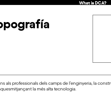
What is DCA?
opografía
 als professionals dels camps de l’enginyeria, la construcc
 tasquesmitjançant la més alta tecnologia.