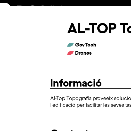
Skip
to
content
AL-TOP T
GovTech
Drones
Informació
AI-Top Topografía proveeix solucions
l’edificació per facilitar les seves