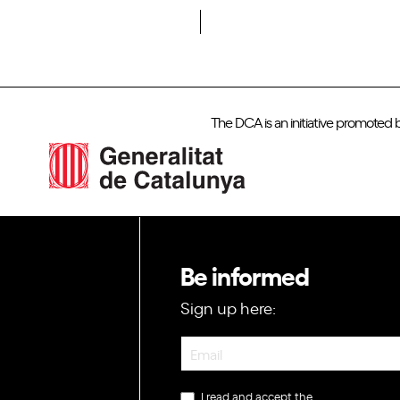
Do you want to become a member of DCA?
The DCA is an initiative promoted 
Be informed
Sign up here:
Newsletter
I read and accept the
privacy policy
.