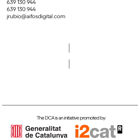
639 130 944
639 130 944
jrubio@aifosdigital.com
Do you want to become a member of DCA?
The DCA is an initiative promoted by: