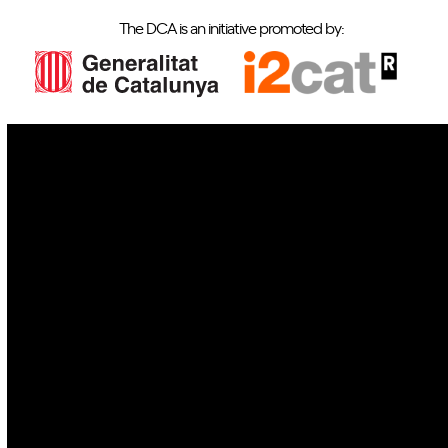
The DCA is an initiative promoted by:
IoT
Drones
Cybersecurity
AI
Space
Blockchain
GovTech