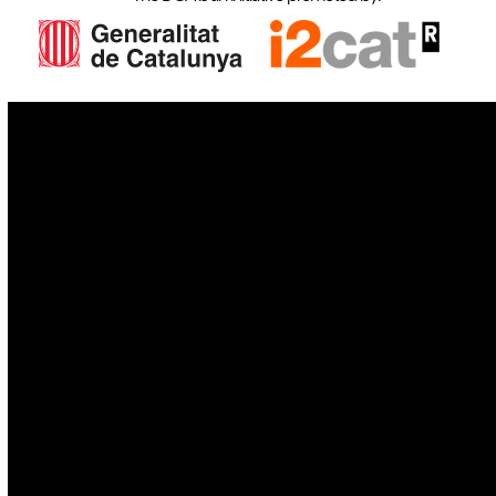
IoT
Drones
Cybersecurity
AI
Space
Blockchain
GovTech