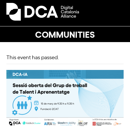
Skip
to
Open
Close
content
mobile
mobile
menu
menu
COMMUNITIES
This event has passed.