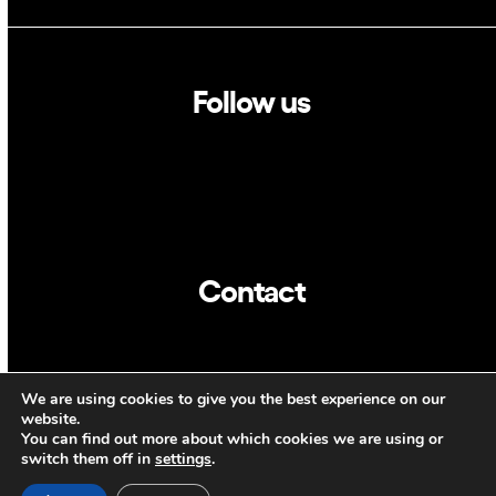
Follow us
Linkedin
Twitter
Contact
info@dca.cat
We are using cookies to give you the best experience on our
CAT
ENG
website.
You can find out more about which cookies we are using or
switch them off in
settings
.