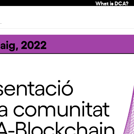
What is DCA?
.