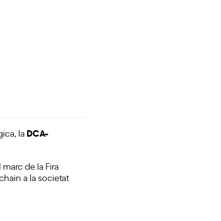
DCA-
ica, la
l marc de la
Fira
hain a la societat