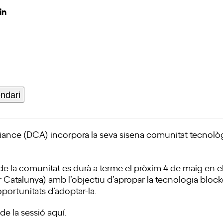
in
Inscriu-t'hi
endari
lliance (DCA) incorpora la seva sisena comunitat tecnològ
 de la comunitat es durà a terme el pròxim 4 de maig en e
 Catalunya) amb l’objectiu d’apropar la tecnologia blockc
oportunitats d’adoptar-la.
de la sessió
aquí.