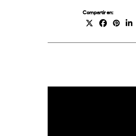
Compartir en:
IoT
Drones
Cybersecurity