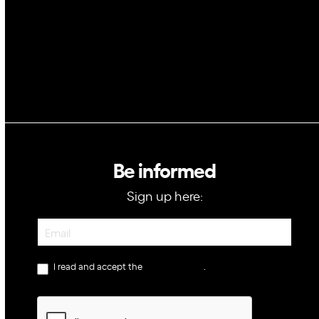
GovTech
Be informed
Sign up here:
Newsletter
I read and accept the
privacy policy
.