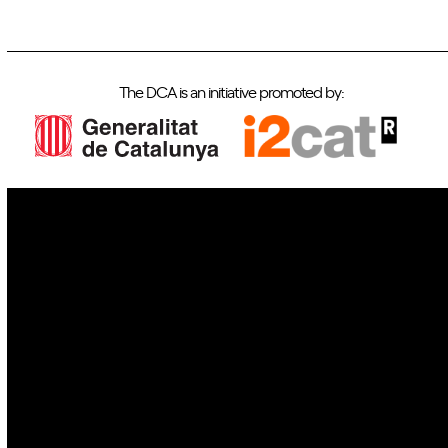
The DCA is an initiative promoted by:
IoT
Drones
Cybersecurity
AI
Space
Blockchain