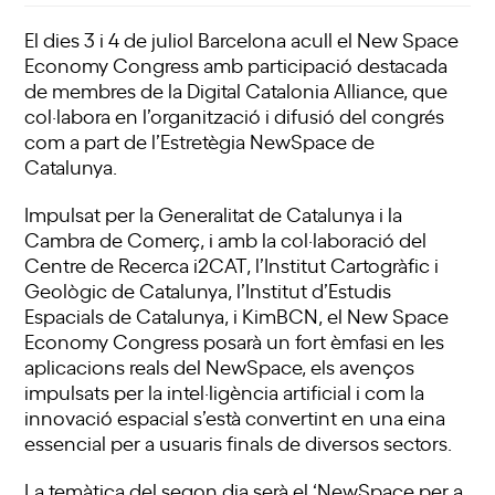
El dies 3 i 4 de juliol Barcelona acull el
New Space
Economy Congress
amb participació destacada
de membres de la Digital Catalonia Alliance, que
col·labora en l’organització i difusió del congrés
com a part de l’Estretègia NewSpace de
Catalunya.
Impulsat per la Generalitat de Catalunya i la
Cambra de Comerç, i amb la col·laboració del
Centre de Recerca i2CAT, l’Institut Cartogràfic i
Geològic de Catalunya, l’Institut d’Estudis
Espacials de Catalunya, i KimBCN, el New Space
Economy Congress posarà un fort èmfasi en les
aplicacions reals del NewSpace, els avenços
impulsats per la intel·ligència artificial i com la
innovació espacial s’està convertint en una eina
essencial per a usuaris finals de diversos sectors.
La temàtica del segon dia serà el ‘NewSpace per a