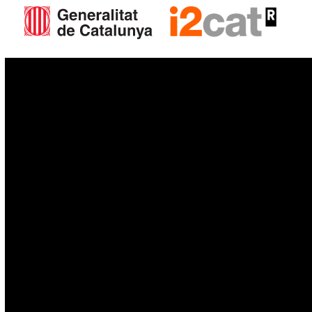
IoT
Drones
Cybersecurity
AI
Space
Blockchain
GovTech