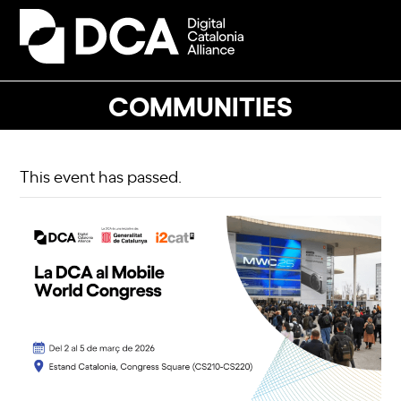
Skip
to
Open
Close
content
mobile
mobile
menu
menu
COMMUNITIES
This event has passed.