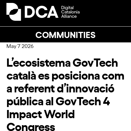
Skip
to
Open
Close
content
mobile
mobile
menu
menu
COMMUNITIES
May 7 2026
L’ecosistema GovTech
català es posiciona com
a referent d’innovació
pública al GovTech 4
Impact World
Congress