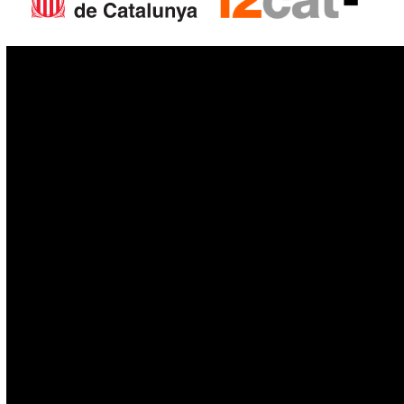
IoT
Drones
Cybersecurity
AI
Space
Blockchain
GovTech