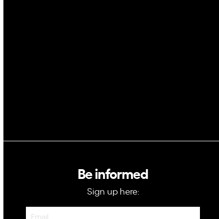
AI
Space
Blockchain
GovTech
Be informed
Sign up here:
Newsletter