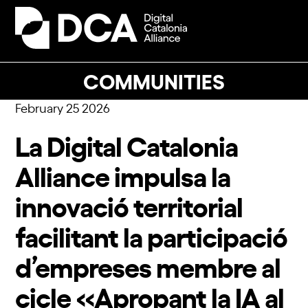
Skip
to
Open
Close
content
mobile
mobile
menu
menu
COMMUNITIES
February 25 2026
La Digital Catalonia
Alliance impulsa la
innovació territorial
facilitant la participació
d’empreses membre al
cicle «Apropant la IA al