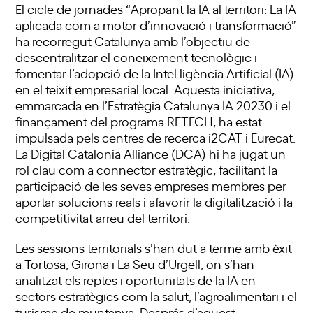
El cicle de jornades “Apropant la IA al territori: La IA
aplicada com a motor d’innovació i transformació”
ha recorregut Catalunya amb l’objectiu de
descentralitzar el coneixement tecnològic i
fomentar l’adopció de la Intel·ligència Artificial (IA)
en el teixit empresarial local. Aquesta iniciativa,
emmarcada en l’Estratègia Catalunya IA 20230 i el
finançament del programa RETECH, ha estat
impulsada pels centres de recerca i2CAT i Eurecat.
La Digital Catalonia Alliance (DCA) hi ha jugat un
rol clau com a connector estratègic, facilitant la
participació de les seves empreses membres per
aportar solucions reals i afavorir la digitalització i la
competitivitat arreu del territori.
Les sessions territorials s’han dut a terme amb èxit
a Tortosa, Girona i La Seu d’Urgell, on s’han
analitzat els reptes i oportunitats de la IA en
sectors estratègics com la salut, l’agroalimentari i el
turisme de muntanya. Després d’aquest