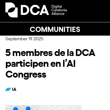
Skip
to
Open
Close
content
mobile
mobile
menu
menu
COMMUNITIES
September 19 2025
5 membres de la DCA
participen en l’AI
Congress
IA