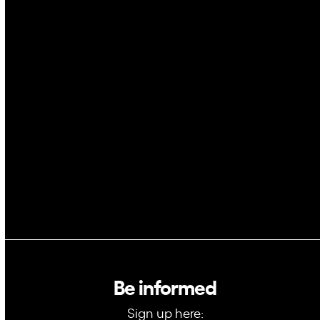
Drones
Cybersecurity
AI
Space
Blockchain
GovTech
Be informed
Sign up here: