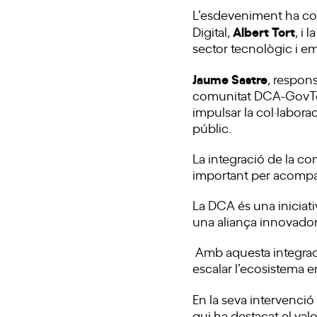
L’esdeveniment ha co
Albert Tort
Digital,
, i 
sector tecnològic i e
Jaume Sastre
, respons
comunitat DCA-GovTec
impulsar la col·labor
públic.
La integració de la co
important per acompa
La DCA és una iniciat
una aliança innovadora,
Amb aquesta integració
escalar l’ecosistema 
En la seva intervenció
qui ha destacat el va