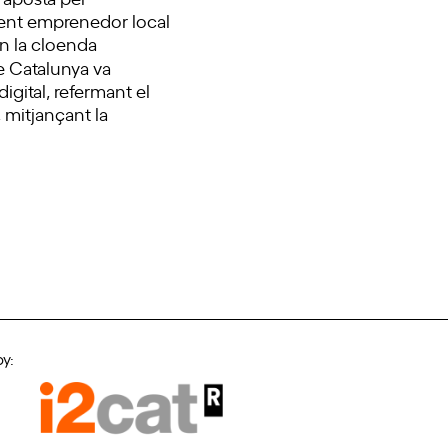
alent emprenedor local
En la cloenda
de Catalunya va
gital, refermant el
 mitjançant la
by: