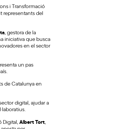
ons i Transformació
nit representants del
ta
, gestora de la
 iniciativa que busca
novadores en el sector
presenta un pas
aís.
ats de Catalunya en
ctor digital, ajudar a
laboratius.
Albert Tort
 Digital,
,
 aposta per