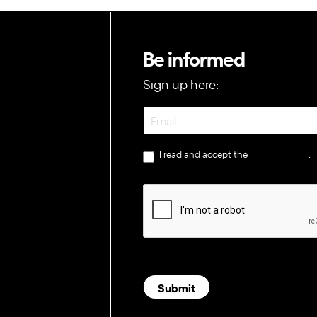
Be informed
Sign up here:
Newsletter
I read and accept the
privacy policy
.
Submit