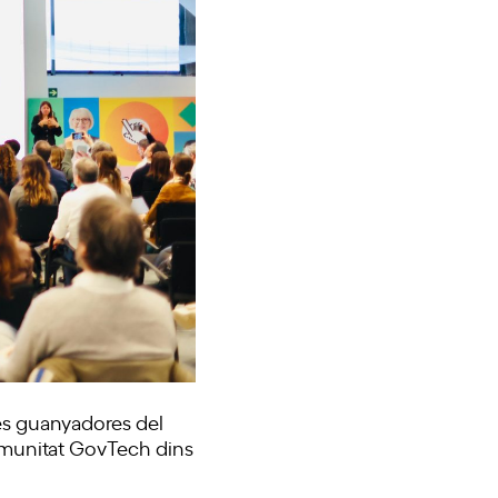
stes guanyadores del
omunitat GovTech dins