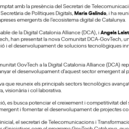
mptat amb la presència del Secretari de Telecomunicaci
Maria Galindo
la Secretària de Polítiques Digitals,
, i ha reu
mpreses emergents de l’ecosistema digital de Catalunya.
Angela Lalat
able de la Digital Catalonia Alliance (DCA), i
h, han presentat la nova Comunitat DCA-GovTech, una
ació i el desenvolupament de solucions tecnològiques in
munitat GovTech a la Digital Catalonia Alliance (DCA) re
nyar el desenvolupament d’aquest sector emergent al p
iva que reuneix els principals sectors tecnològics avanç
 visionària i col·laborativa.
, es busca potenciar el creixement i competitivitat del se
emergent i fomentar el desenvolupament de projectes col·
 inicial, el secretari de Telecomunicacions i Transformació
lor d’iniciatives com el programa GovTech Catalunya, que