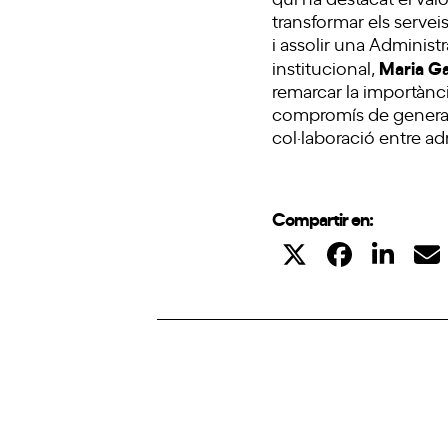
transformar els servei
i assolir una Administ
Maria Ga
institucional,
remarcar la importànci
compromís de generar 
col·laboració entre ad
Compartir en: