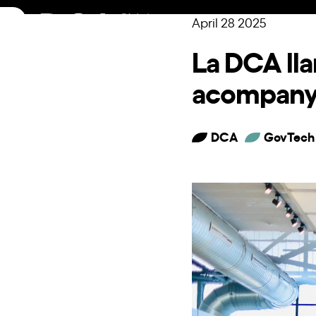
Skip
April 28 2025
to
content
La DCA ll
acompanya
DCA
GovTech