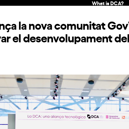
What is DCA?
ança la nova comunitat Go
r el desenvolupament del