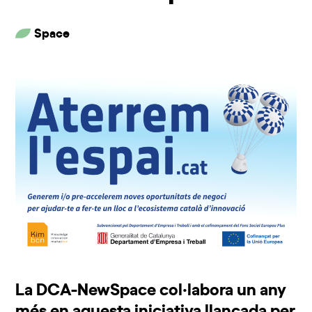
Space
La DCA-NewSpace col·labora un any
més en aquesta iniciativa llançada per