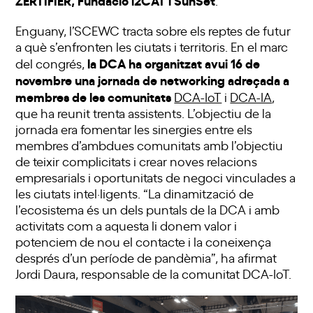
Enguany, l’SCEWC tracta sobre els reptes de futur
a què s’enfronten les ciutats i territoris. En el marc
la DCA ha organitzat avui 16 de
del congrés,
novembre una jornada de networking adreçada a
membres de les comunitats
DCA-IoT
i
DCA-IA
,
que ha reunit trenta assistents. L’objectiu de la
jornada era fomentar les sinergies entre els
membres d’ambdues comunitats amb l’objectiu
de teixir complicitats i crear noves relacions
empresarials i oportunitats de negoci vinculades a
les ciutats intel·ligents. “La dinamització de
l’ecosistema és un dels puntals de la DCA i amb
activitats com a aquesta li donem valor i
potenciem de nou el contacte i la coneixença
després d’un període de pandèmia”, ha afirmat
Jordi Daura, responsable de la comunitat DCA-IoT.