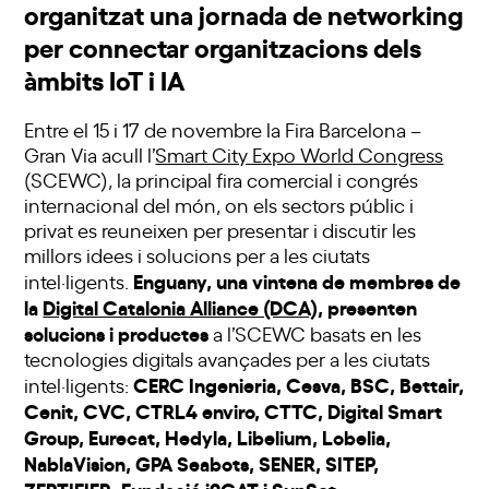
organitzat una jornada de networking
per connectar organitzacions dels
àmbits IoT i IA
Entre el 15 i 17 de novembre la Fira Barcelona –
Gran Via acull l’
Smart City Expo World Congress
(SCEWC), la principal fira comercial i congrés
internacional del món, on els sectors públic i
privat es reuneixen per presentar i discutir les
millors idees i solucions per a les ciutats
Enguany, una vintena de membres de
intel·ligents.
la
Digital Catalonia Alliance (DCA)
, presenten
solucions i productes
a l’SCEWC basats en les
tecnologies digitals avançades per a les ciutats
CERC Ingenieria, Cesva, BSC, Bettair,
intel·ligents:
Cenit, CVC, CTRL4 enviro, CTTC, Digital Smart
Group, Eurecat, Hedyla, Libelium, Lobelia,
NablaVision, GPA Seabots, SENER, SITEP,
ZERTIFIER, Fundació i2CAT i SunSet
.