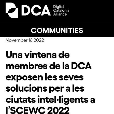
Skip
to
Open
Close
content
mobile
mobile
menu
menu
COMMUNITIES
November 16 2022
Una vintena de
membres de la DCA
exposen les seves
solucions per a les
ciutats intel·ligents a
l’SCEWC 2022