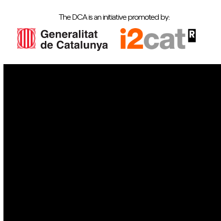
The DCA is an initiative promoted by:
IoT
Drones
Cybersecurity
AI
Space
Blockchain
GovTech