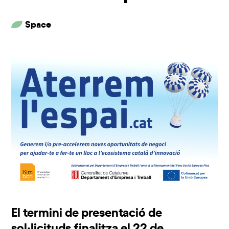
Space
El termini de presentació de
sol·licituds finalitza el 22 de