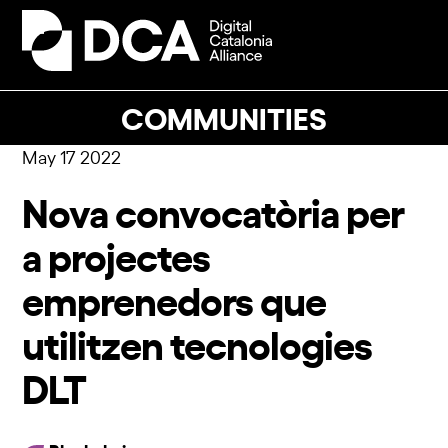
Skip
to
Open
Close
content
mobile
mobile
menu
menu
COMMUNITIES
May 17 2022
Nova convocatòria per
a projectes
emprenedors que
utilitzen tecnologies
DLT